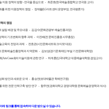
술 지원 정책의 방향 - 연극을 중심으로 - 최준호(한국예술종합학교 연극원 교수)
화를 위한 지원정책의 쟁점 - 정재왈(LG아트센터 운영부장, 연극평론가)
정책의 쟁점
 설립 배경 및 주요내용 - 김갑수(문화관광부 예술진흥과장)
책의 기조변화와 향후 과제 - 이진배(전 문예진흥원 사무총장)
술교육의 전망과 과제 - 전효관(시민문화네트워크 티팟 대표)
 문화예술진흥정책과 지역문화 - 김보성(경기문화재단 부설 기전문화대학장)
(Arts Council)의 미술지원에 관한 연구 - 하계훈(단국대학교 대중예술대학원 겸임교수)
성화 방안과 새로운 모색 - 홍승연(쇳대박물관 학예연구원)
를 위한 전문 인력구축 방안 연구 - 함주연(경희대학교 경영대학원 문화예술경영학과 석사)
아래 링크를 통해 접속하여 다운 받으실 수 있습니다.