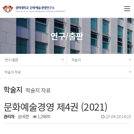
연구소 소개
연구/출판
연구과제
연구/출판
학술지
프로젝트
학술지 자료
연구/출판
학술지
학술지 자료
협력기관
문화예술경영 제4권 (2021)
공지/소식
관리자
0건
1,298회
23-04-18 14:15