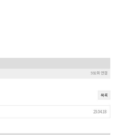
592회 연결
목록
23.04.18