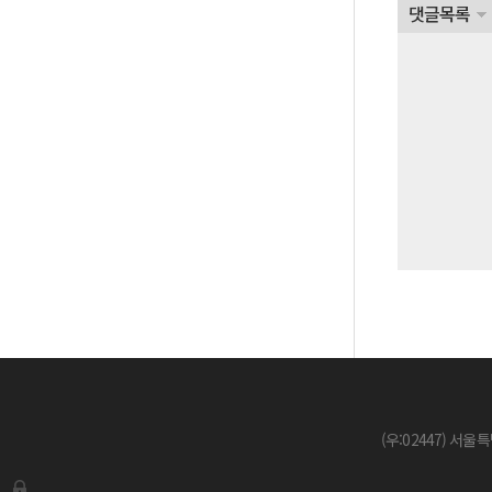
댓글목록
(우:02447) 서