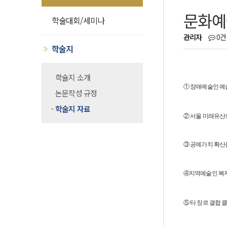
문화예술
학술대회/세미나
관리자
0건
학술지
학술지 소개
① 장애예술인 예
논문작성 규정
학술지 자료
② 서울 미래유산
③ 공예가치 확산
④지역예술인 복지정
⑤ 타 장르 결합 