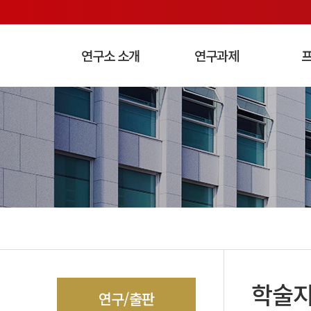
연구소 소개
연구과제
연구소 소개
연구/출판
공지/소식
연구과제
프로젝트
협력기관
소개
연구과
소셜아트
학술대회
한국문
공지사
인
학술
연구/출판