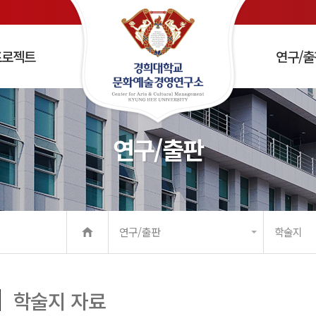
프로젝트
연구/출
연구/출판
제
플래너 양성
/세미나
화예술경영학회
항
사말
연구소 소식
연구소장 소개
학술지
예술기업가정신 특강 및 워크숍
조직 및 구성
오시는길
예술의 사회적 영향 및
사회적
연구/출판
학술지
지
학술지 자료