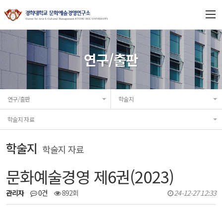
연구소 소개
연구/출판
연구과제
연구/출판
학술지
프로젝트
학술지 자료
연구/출판
학술지
학술지 자료
협력기관
문화예술경영 제6권(2023)
공지/소식
관리자
0건
892회
24-12-27 12:33