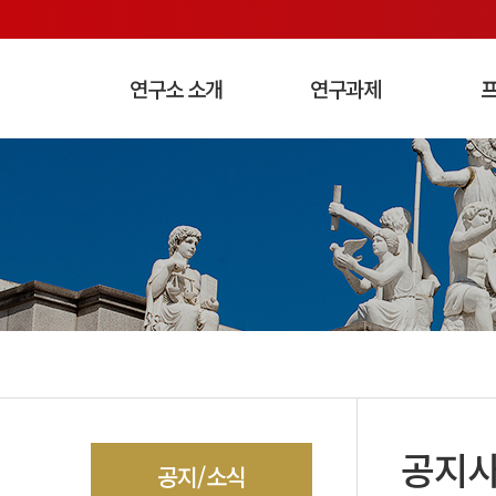
연구소 소개
연구과제
연구소 소개
연구/출판
공지/소식
연구과제
프로젝트
협력기관
소개
연구과
소셜아트
학술대회
한국문
공지사
인
공지
공지/소식