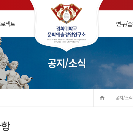
프로젝트
연구/출
공지/소식
제
플래너 양성
/세미나
화예술경영학회
항
사말
연구소 소식
연구소장 소개
학술지
예술기업가정신 특강 및 워크숍
조직 및 구성
오시는길
예술의 사회적 영향 및
사회적
공지/소식
사항