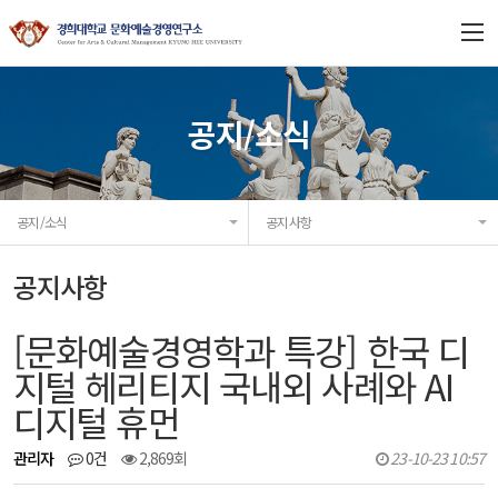
연구소 소개
공지/소식
연구과제
공지/소식
공지사항
프로젝트
공지사항
연구/출판
[문화예술경영학과 특강] 한국 디
협력기관
지털 헤리티지 국내외 사례와 AI
디지털 휴먼
공지/소식
관리자
0건
2,869회
23-10-23 10:57