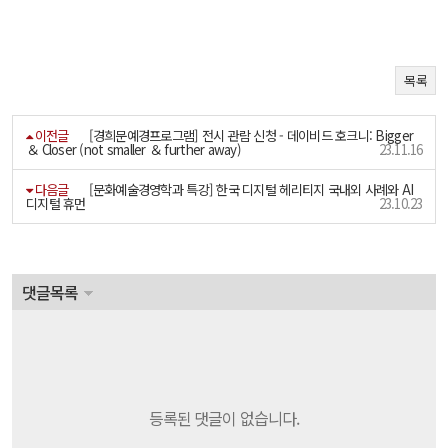
목록
이전글
[경희문예경프로그램] 전시 관람 신청 - 데이비드 호크니: Bigger
＆ Closer (not smaller ＆ further away)
23.11.16
다음글
[문화예술경영학과 특강] 한국 디지털 헤리티지 국내외 사례와 AI
디지털 휴먼
23.10.23
댓글목록
등록된 댓글이 없습니다.