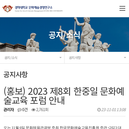
연구소 소개
공지/소식
연구과제
공지/소식
공지사항
프로젝트
공지사항
연구/출판
(홍보) 2023 제8회 한중일 문화예
협력기관
술교육 포럼 안내
공지/소식
관리자
0건
2,761회
23-11-01 13:08
오는 11월 6일 문화체육관광부 주최 한국문화예술교육진흥원 주관
<2023
대