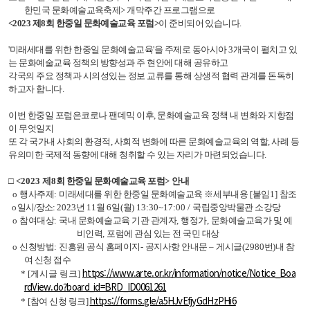
한민국 문화예술교육축제
>
개막주간 프로그램으로
<2023
제
8
회 한중일 문화예술교육 포럼
>
이 준비되어 있습니다.
'미래세대를 위한 한중일 문화예술교육'을 주제로
동아시아 3개국이 펼치고 있
는
문화예술교육
정책의 방향성과 주 현안에 대해 공유하고
각국의 주요 정책과 시의성있는 정보 교류를 통해 상생적 협력 관계를 돈독히
하고자 합니다.
이번 한중일 포럼은코로나 팬데믹 이후, 문화예술교육 정책 내 변화와 지향점
이 무엇일지
또 각 국가내 사회의 환경적, 사회적 변화에 따른 문화예술교육의 역할, 사례 등
유의미한 국제적 동향에 대해 청취할 수 있는 자리가 마련되었습니다.
□
<2023
제
8
회 한중일 문화예술교육 포럼
>
안내
o
행사주제
:
미래세대를 위한 한중일 문화예술교육
※
세부내용
[
붙임
1]
참조
o
일시
/
장소
:
2023
년
11
월
6
일
(
월
) 13:30~17:00 /
국립중앙박물관 소강당
o
참여대상
:
국내 문화예술교육 기관 관계자
,
행정가
,
문화예술교육가 및 예
비인력
,
포럼에 관심 있는 전 국민 대상
o
신청방법
:
진흥원 공식 홈페이지
-
공지사항 안내문
–
게시글
(2980
번
)
내 참
여 신청 접수
https://www.arte.or.kr/information/notice/Notice_Boa
* [게시글 링크]
rdView.do?board_id=BRD_ID0061261
https://forms.gle/a5HJvEfjyGdHzPHi6
*
[참여 신청 링크]