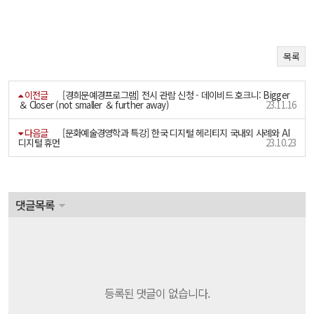
목록
이전글
[경희문예경프로그램] 전시 관람 신청 - 데이비드 호크니: Bigger
＆ Closer (not smaller ＆ further away)
23.11.16
다음글
[문화예술경영학과 특강] 한국 디지털 헤리티지 국내외 사례와 AI
디지털 휴먼
23.10.23
댓글목록
등록된 댓글이 없습니다.