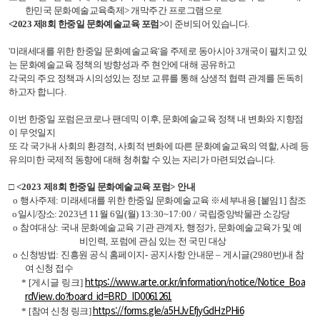
한민국 문화예술교육축제
>
개막주간 프로그램으로
<2023
제
8
회 한중일 문화예술교육 포럼
>
이 준비되어 있습니다.
'미래세대를 위한 한중일 문화예술교육'을 주제로
동아시아 3개국이 펼치고 있
는
문화예술교육
정책의 방향성과 주 현안에 대해 공유하고
각국의 주요 정책과 시의성있는 정보 교류를 통해 상생적 협력 관계를 돈독히
하고자 합니다.
이번 한중일 포럼은코로나 팬데믹 이후, 문화예술교육 정책 내 변화와 지향점
이 무엇일지
또 각 국가내 사회의 환경적, 사회적 변화에 따른 문화예술교육의 역할, 사례 등
유의미한 국제적 동향에 대해 청취할 수 있는 자리가 마련되었습니다.
□
<2023
제
8
회 한중일 문화예술교육 포럼
>
안내
o
행사주제
:
미래세대를 위한 한중일 문화예술교육
※
세부내용
[
붙임
1]
참조
o
일시
/
장소
:
2023
년
11
월
6
일
(
월
) 13:30~17:00 /
국립중앙박물관 소강당
o
참여대상
:
국내 문화예술교육 기관 관계자
,
행정가
,
문화예술교육가 및 예
비인력
,
포럼에 관심 있는 전 국민 대상
o
신청방법
:
진흥원 공식 홈페이지
-
공지사항 안내문
–
게시글
(2980
번
)
내 참
여 신청 접수
https://www.arte.or.kr/information/notice/Notice_Boa
* [게시글 링크]
rdView.do?board_id=BRD_ID0061261
https://forms.gle/a5HJvEfjyGdHzPHi6
*
[참여 신청 링크]