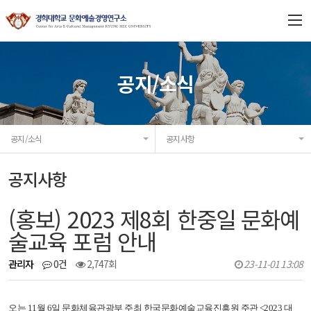
연구소 소개
공지/소식
연구과제
공지/소식
공지사항
프로젝트
공지사항
연구/출판
(홍보) 2023 제8회 한중일 문화예
협력기관
술교육 포럼 안내
공지/소식
관리자
0건
2,747회
23-11-01 13:08
오는 11월 6일 문화체육관광부 주최 한국문화예술교육진흥원 주관
<2023
대