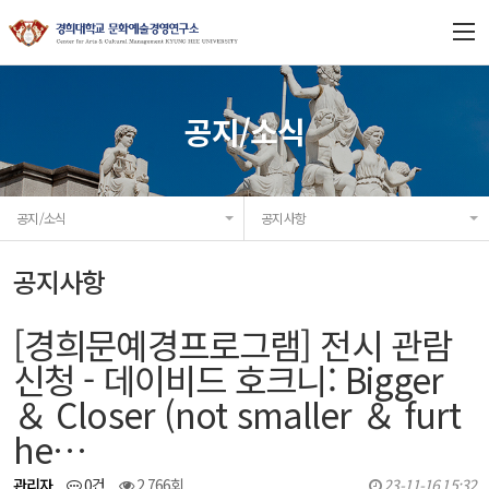
연구소 소개
공지/소식
연구과제
공지/소식
공지사항
프로젝트
공지사항
연구/출판
[경희문예경프로그램] 전시 관람
협력기관
신청 - 데이비드 호크니: Bigger
＆ Closer (not smaller ＆ furt
공지/소식
he…
관리자
0건
2,766회
23-11-16 15:32