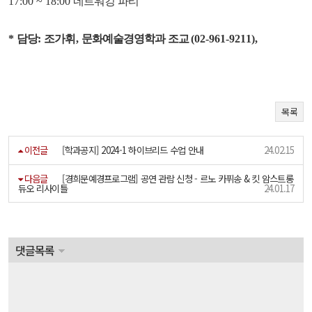
17:00 ~ 18:00
네트워킹 파티
*
담당
:
조가휘
,
문화예술경영학과 조교
(02-961-9211),
목록
이전글
[학과공지] 2024-1 하이브리드 수업 안내
24.02.15
다음글
[경희문예경프로그램] 공연 관람 신청 - 르노 카퓌송 & 킷 암스트롱
듀오 리사이틀
24.01.17
댓글목록