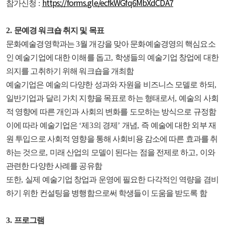
https://forms.gle/ecfkWGfq6MbXdCDA7
참가신청
:
2.
문예경 워크숍 취지 및 목표
문화예술경영학과는
3
월 개강을 맞아 문화예술경영의 핵심요소
인 예술기업에 대한 이해를 돕고
,
학생들의 예술기업 창업에 대한
의지를 고취하기 위해 워크숍을 개최함
예술기업은 예술의 다양한 성과와 자원을 비즈니스 모델로 하되
,
일반기업과 달리 가치 지향을 목표로 하는 형태로서
,
예술의 사회
적 영향에 따른 개인과 사회의 변화를 도모하는 방식으로 규정함
이에 따라 예술기업은
‘
제
3
의 경제
’
개념
,
즉 예술에 대한 외부 재
원 투입으로 사회적 영향을 통해 사회비용 감소에 따른 효과를 취
하는 것으로
,
미래 산업의 모델이 된다는 점을 전제로 하고
,
이와
관련한 다양한 사례를 공유함
또한
,
실제 예술기업 창업과 운영에 필요한 다각적인 역량을 겸비
하기 위한 컨설팅을 병행함으로써 학생들이 도움을 받도록 함
3.
프로그램