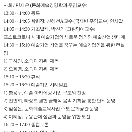
사회
/
민지은
(
문화예술경영학과 주임교수
)
13:30 ~ 14:00
등록
14:00 ~ 14:05
학회장
,
신혜선
A
교수
(
국제반 주임교수
)
인사말
14:05 ~ 14:30
기조발제
,
박신의
(
고황명예교수
)
포스트코로나 시대 예술기업의 새로운 정의와 예술산업 생태계
14:30 ~ 15:10
예술기업 창업을 꿈꾸는 예술기업인을 위한 컨설
팅
1)
구하민
,
소속과 지위
,
제목
2)
오희영
,
소속과 지위
,
제목
15:10 ~ 15:20
휴식
15:20 ~ 16:20
예술기업 사례발표
1)
황용구
,
예술 아카이빙 사업 구도와 전망
2)
전인희
,
타장르 결합 클래식 음악 기획을 통한 단체 운영
3)
임성은
,
문화예술교육사업 주도 문화공간 운영
4)
이혜상
,
무용단체 설립과 운영을 위한 도전
16:20 ~ 17:00
종합토론