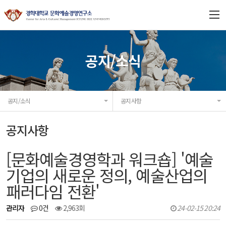
연구소 소개
공지/소식
연구과제
공지/소식
공지사항
프로젝트
공지사항
연구/출판
[문화예술경영학과 워크숍] '예술
협력기관
기업의 새로운 정의, 예술산업의
패러다임 전환'
공지/소식
관리자
0건
2,963회
24-02-15 20:24